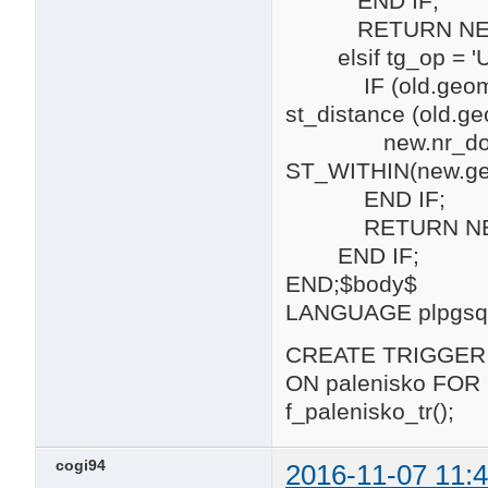
END IF;
RETURN NE
elsif tg_op = 'U
IF (old.geom is 
st_distance (old.
new.nr_dom = 
ST_WITHIN(new.geo
END IF;
RETURN NE
END IF;
END;$body$
LANGUAGE plpgsql
CREATE TRIGGER 
ON palenisko F
f_palenisko_tr();
cogi94
2016-11-07 11:4