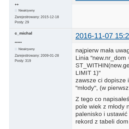
++
Nieaktywny
Zarejestrowany:
2015-12-18
Posty:
29
c_michal
2016-11-07 15:2
*****
najpierw mała uwag
Nieaktywny
Zarejestrowany:
2009-01-28
Linia "new.nr_dom
Posty:
319
ST_WITHIN(new.g
LIMIT 1)"
zawsze ci dopisze i
"młody", (w pierwsz
Z tego co napisałeś
pole wiek z młody n
palenisko i ustawi
rekord z tabeli dom