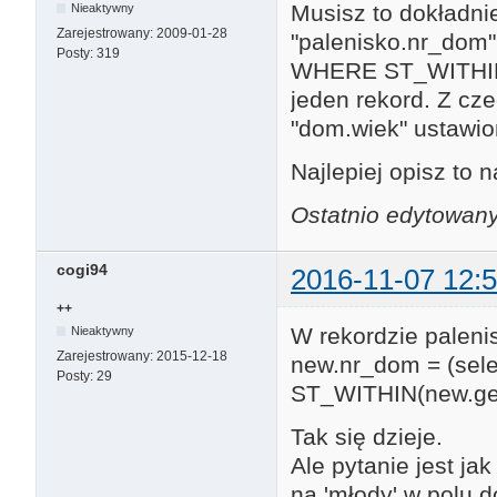
Musisz to dokładni
Nieaktywny
Zarejestrowany:
2009-01-28
"palenisko.nr_dom
Posty:
319
WHERE ST_WITHIN(
jeden rekord. Z cz
"dom.wiek" ustawion
Najlepiej opisz to 
Ostatnio edytowany
cogi94
2016-11-07 12:5
++
W rekordzie paleni
Nieaktywny
Zarejestrowany:
2015-12-18
new.nr_dom = (se
Posty:
29
ST_WITHIN(new.geo
Tak się dzieje.
Ale pytanie jest ja
na 'młody' w polu d