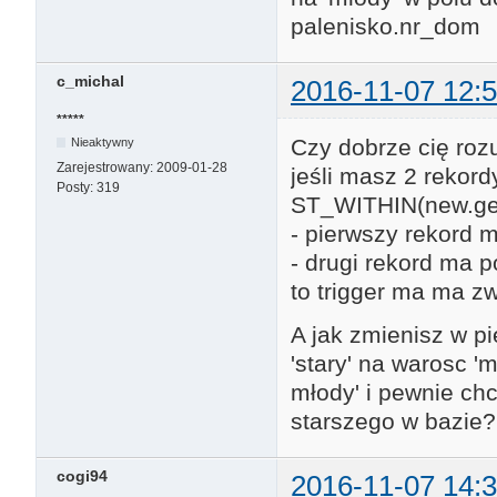
palenisko.nr_dom
c_michal
2016-11-07 12:5
*****
Czy dobrze cię ro
Nieaktywny
Zarejestrowany:
2009-01-28
jeśli masz 2 rekor
Posty:
319
ST_WITHIN(new.ge
- pierwszy rekord m
- drugi rekord ma p
to trigger ma ma zw
A jak zmienisz w p
'stary' na warosc 'm
młody' i pewnie ch
starszego w bazie?
cogi94
2016-11-07 14:3