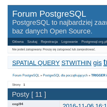
Forum PostgreSQL
PostgreSQL to najbardziej za
baz danych Open Source.
Główna
Szukaj
Rejestracja
Logowanie
Postgresql.org.pl
Nie jesteś zalogowany.
Proszę się zalogować lub zarejestrować.
t
gis
SPATIAL QUERY
STWITHIN
Forum PostgreSQL
»
PostgreSQL dla początkujących
»
TRIGGER i
Strony
1
Posty [ 11 ]
cogi94
2016-11-06 16:1