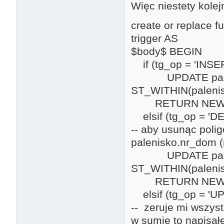
Więc niestety kolej
create or replace
trigger AS
$body$ BEGIN
if (tg_op = 'INSER
UPDATE palenisk
ST_WITHIN(paleni
RETURN NEW
elsif (tg_op = 'DE
-- aby usunąc pol
palenisko.nr_dom
UPDATE palenisk
ST_WITHIN(paleni
RETURN NEW
elsif (tg_op = 'U
-- zeruje mi wszys
w sumie to napisał