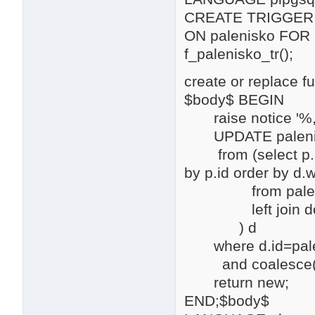
CREATE TRIGGER 
ON palenisko F
f_palenisko_tr();
create or replace 
$body$ BEGIN
raise notice '%,
UPDATE palenisko
from (select p.id,
by p.id order by d.
from paleni
left join dom 
) d
where d.id=palen
and coalesce(pal
return new;
END;$body$