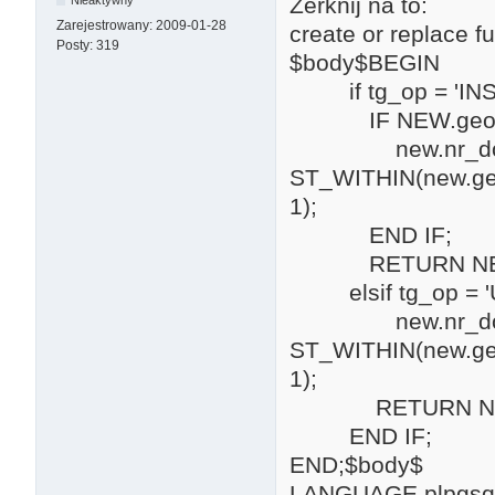
Zerknij na to:
Nieaktywny
Zarejestrowany:
2009-01-28
create or replace f
Posty:
319
$body$BEGIN
if tg_op = 'INS
IF NEW.geom I
new.nr_dom = 
ST_WITHIN(new.geo
1);
END IF;
RETURN NE
elsif tg_op = '
new.nr_dom = 
ST_WITHIN(new.geo
1);
RETURN NE
END IF;
END;$body$
LANGUAGE plpgsql