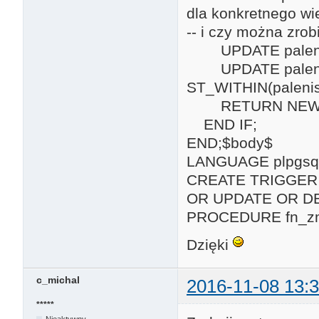
dla konkretnego wi
-- i czy można zro
UPDATE palenisk
UPDATE palenisk
ST_WITHIN(paleni
RETURN NEW
END IF;
END;$body$
LANGUAGE plpgsql
CREATE TRIGGER 
OR UPDATE OR D
PROCEDURE fn_zmi
Dzięki
c_michal
2016-11-08 13:3
*****