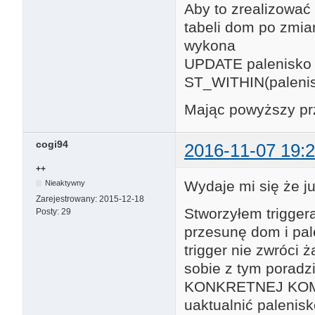
Aby to zrealizować
tabeli dom po zmia
wykona
UPDATE palenisko 
ST_WITHIN(paleni
Mając powyższy prz
cogi94
2016-11-07 19:2
++
Wydaje mi się że ju
Nieaktywny
Zarejestrowany:
2015-12-18
Stworzyłem triggera 
Posty:
29
przesunę dom i pal
trigger nie zwróci 
sobie z tym poradz
KONKRETNEJ KOMO
uaktualnić palenis