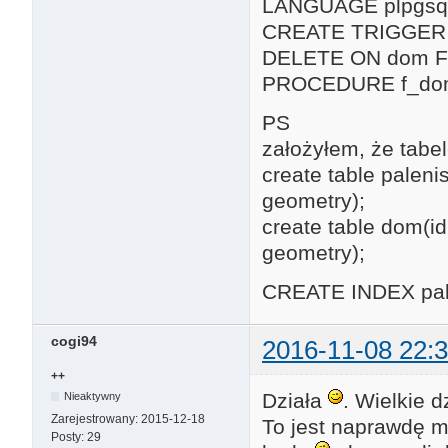
LANGUAGE plpgsql
CREATE TRIGGER 
DELETE ON dom 
PROCEDURE f_dom_
PS
założyłem, że tabel
create table paleni
geometry);
create table dom(id
geometry);
CREATE INDEX pale
cogi94
2016-11-08 22:3
++
Działa
. Wielkie d
Nieaktywny
Zarejestrowany:
2015-12-18
To jest naprawdę m
Posty:
29