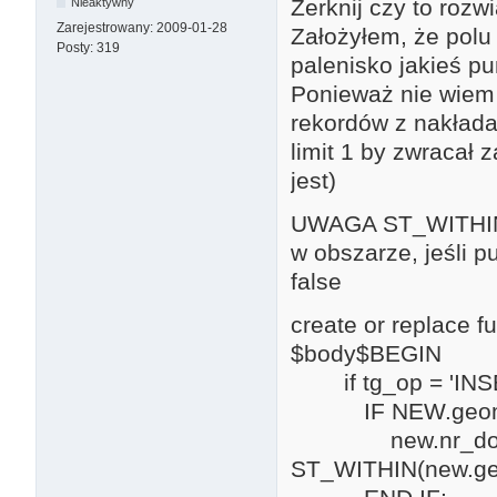
Zerknij czy to rozw
Nieaktywny
Zarejestrowany:
2009-01-28
Założyłem, że polu
Posty:
319
palenisko jakieś pu
Ponieważ nie wiem 
rekordów z nakłada
limit 1 by zwracał z
jest)
UWAGA ST_WITHIN zw
w obszarze, jeśli p
false
create or replace f
$body$BEGIN
if tg_op = 'INSE
IF NEW.geom I
new.nr_dom = 
ST_WITHIN(new.geo