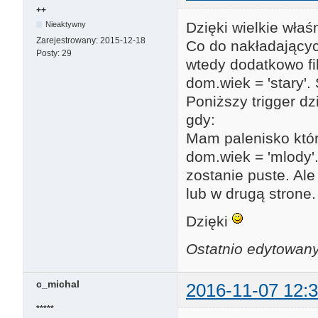
++
Dzięki wielkie właśn
Nieaktywny
Zarejestrowany:
2015-12-18
Co do nakładający
Posty:
29
wtedy dodatkowo fi
dom.wiek = 'stary'.
Poniższy trigger d
gdy:
Mam palenisko które
dom.wiek = 'mlody
zostanie puste. Al
lub w drugą strone.
Dzięki
Ostatnio edytowany
c_michal
2016-11-07 12:3
*****