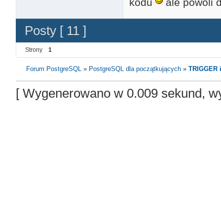
kodu
ale powoli 
Posty [ 11 ]
Strony
1
Forum PostgreSQL
»
PostgreSQL dla początkujących
»
TRIGGER i
[ Wygenerowano w 0.009 sekund, wy