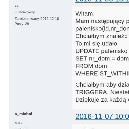
++
Witam,
Nieaktywny
Zarejestrowany:
2015-12-18
Mam następujący p
Posty:
29
palenisko(id,nr_d
Chciałbym znaleźć w
To mi się udało.
UPDATE palenisko
SET nr_dom = dom
FROM dom
WHERE ST_WITHIN
Chciałbym aby dzia
TRIGGERA. Niestety
Dziękuje za każdą
c_michal
2016-11-07 10:0
*****