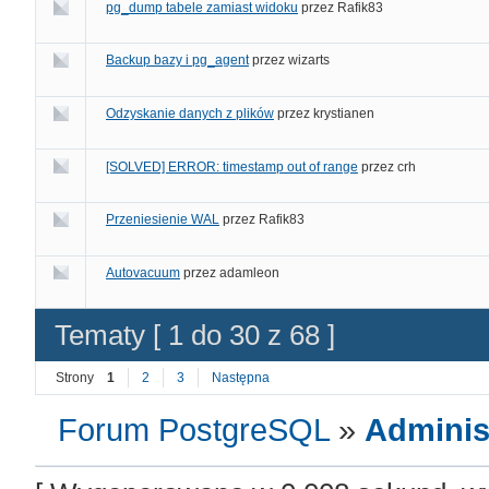
pg_dump tabele zamiast widoku
przez
Rafik83
Backup bazy i pg_agent
przez
wizarts
Odzyskanie danych z plików
przez
krystianen
[SOLVED] ERROR: timestamp out of range
przez
crh
Przeniesienie WAL
przez
Rafik83
Autovacuum
przez
adamleon
Tematy [ 1 do 30 z 68 ]
Strony
1
2
3
Następna
Forum PostgreSQL
»
Adminis