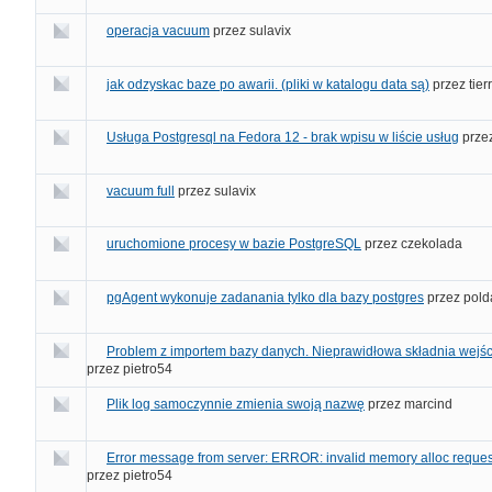
operacja vacuum
przez
sulavix
jak odzyskac baze po awarii. (pliki w katalogu data są)
przez
tierr
Usługa Postgresql na Fedora 12 - brak wpisu w liście usług
prze
vacuum full
przez
sulavix
uruchomione procesy w bazie PostgreSQL
przez
czekolada
pgAgent wykonuje zadanania tylko dla bazy postgres
przez
pold
Problem z importem bazy danych. Nieprawidłowa składnia wejści
przez
pietro54
Plik log samoczynnie zmienia swoją nazwę
przez
marcind
Error message from server: ERROR: invalid memory alloc reques
przez
pietro54