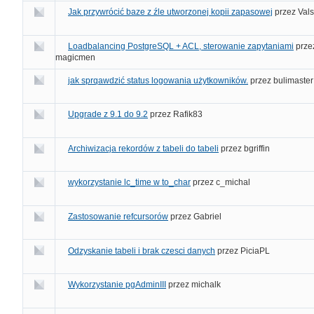
Jak przywrócić baze z źle utworzonej kopii zapasowej
przez
Vals
Loadbalancing PostgreSQL + ACL, sterowanie zapytaniami
prze
magicmen
jak sprqawdzić status logowania użytkowników.
przez
bulimaster
Upgrade z 9.1 do 9.2
przez
Rafik83
Archiwizacja rekordów z tabeli do tabeli
przez
bgriffin
wykorzystanie lc_time w to_char
przez
c_michal
Zastosowanie refcursorów
przez
Gabriel
Odzyskanie tabeli i brak czesci danych
przez
PiciaPL
Wykorzystanie pgAdminIII
przez
michalk