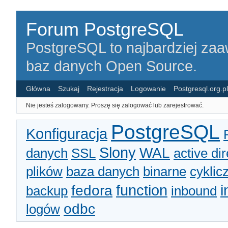
Forum PostgreSQL
PostgreSQL to najbardziej za
baz danych Open Source.
Główna
Szukaj
Rejestracja
Logowanie
Postgresql.org.pl
Nie jesteś zalogowany.
Proszę się zalogować lub zarejestrować.
PostgreSQL
Konfiguracja
Slony
WAL
danych
SSL
active di
plików
baza danych
binarne
cyklic
function
i
fedora
backup
inbound
odbc
logów