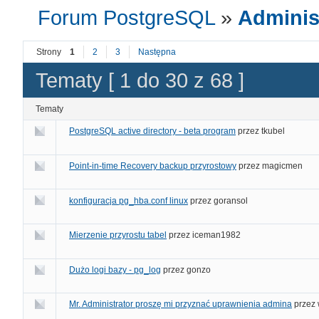
Forum PostgreSQL
»
Adminis
Strony
1
2
3
Następna
Tematy [ 1 do 30 z 68 ]
Tematy
PostgreSQL active directory - beta program
przez
tkubel
Point-in-time Recovery backup przyrostowy
przez
magicmen
konfiguracja pg_hba.conf linux
przez
goransol
Mierzenie przyrostu tabel
przez
iceman1982
Dużo logi bazy - pg_log
przez
gonzo
Mr. Administrator proszę mi przyznać uprawnienia admina
przez