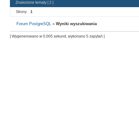
Znalezione tematy [ 2 ]
Strony
1
Forum PostgreSQL
»
Wyniki wyszukiwania
[ Wygenerowano w 0.005 sekund, wykonano 5 zapytań ]