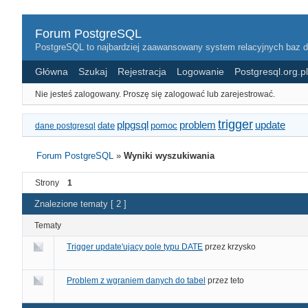
Forum PostgreSQL
PostgreSQL to najbardziej zaawansowany system relacyjnych baz 
Główna
Szukaj
Rejestracja
Logowanie
Postgresql.org.pl
Nie jesteś zalogowany.
Proszę się zalogować lub zarejestrować.
trigger
update
plpgsql
problem
dane postgresql
date
pomoc
Forum PostgreSQL
»
Wyniki wyszukiwania
Strony
1
Znalezione tematy [ 2 ]
Tematy
Trigger update'ujacy pole typu DATE
przez
krzysko
Problem z wgraniem danych do tabel
przez
teto